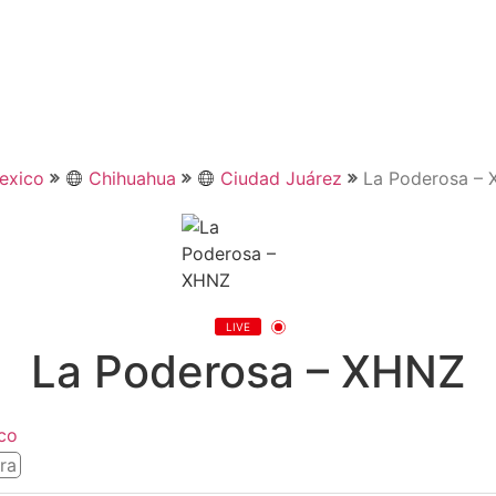
exico
Chihuahua
Ciudad Juárez
La Poderosa –
LIVE
La Poderosa – XHNZ
co
ra