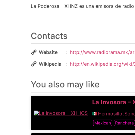
La Poderosa - XHNZ es una emisora de radio 
Contacts
Website
http://www.radiorama.mx/ar
Wikipedia
http://en.wikipedia.org/wik
You also may like
La Invosora –
Hermosillo
,
Son
Mexican
Ranchera