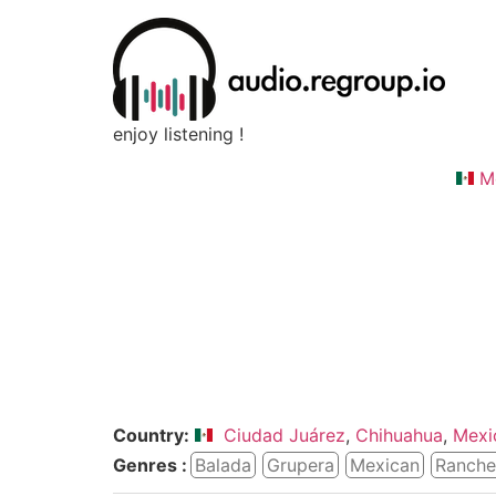
enjoy listening !
M
Country:
Ciudad Juárez
,
Chihuahua
,
Mexi
Genres :
Balada
Grupera
Mexican
Ranche