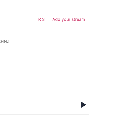
R S
Add your stream
 XHNZ