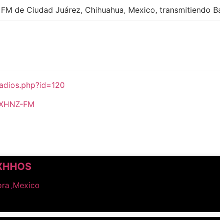
FM de Ciudad Juárez, Chihuahua, Mexico, transmitiendo Ba
adios.php?id=120
i/XHNZ-FM
 XHHOS
ora
,
Mexico