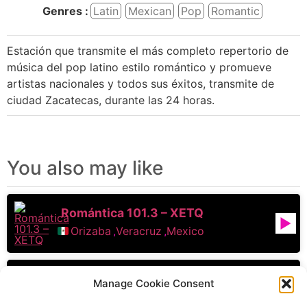
Genres :
Latin
Mexican
Pop
Romantic
Estación que transmite el más completo repertorio de
música del pop latino estilo romántico y promueve
artistas nacionales y todos sus éxitos, transmite de
ciudad Zacatecas, durante las 24 horas.
You also may like
Romántica 101.3 – XETQ
Orizaba
,
Veracruz
,
Mexico
Amor Es 104.5 – XEDC
Manage Cookie Consent
Aguascalientes
,
Aguascalientes
,
Mexico